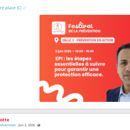
re place ICI ✅
otte
Prévention
·
·
Visible also to unregistered users
Jun 3, 2026