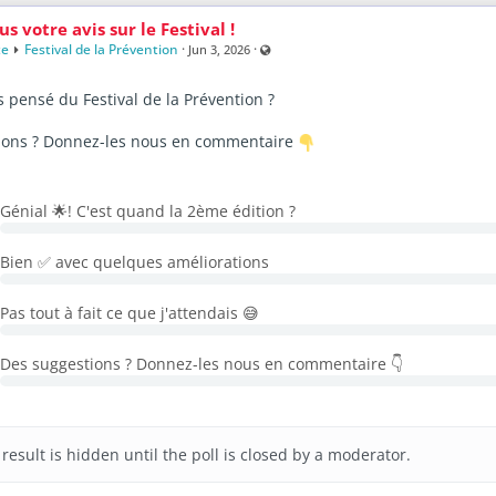
 votre avis sur le Festival !
te
Festival de la Prévention
·
·
Visible also to unregistered users
Jun 3, 2026
 pensé du Festival de la Prévention ?
ions ? Donnez-les nous en commentaire
ces du Festival sont disponibles gratuitement !
Génial 🌟! C'est quand la 2ème édition ?
es femmes au travail : un angle mort de la prévention ?
Avec Flore
i votre bureau vous rend malade ?
Avec Alexandre DANA
Bien ✅ avec quelques améliorations
on de sécurité de l’employeur : où en est-on en 2026 ?
Avec Michel
Pas tout à fait ce que j'attendais 😅
ntale au travail : risques et opportunités stratégiques.
Avec Hervé
e : Le 10eme principe de prévention.
Avec Vincent Baud
Des suggestions ? Donnez-les nous en commentaire 👇
ion & ludopédagogie.
Avec Julian Alvarez
ion gratuite sur Le Club Inforisque est nécessaire
result is hidden until the poll is closed by a moderator.
risque
rassemble gratuitement les professionnels de la prévention autou
 de nombreuses ressources pour rester informé toute l'année.