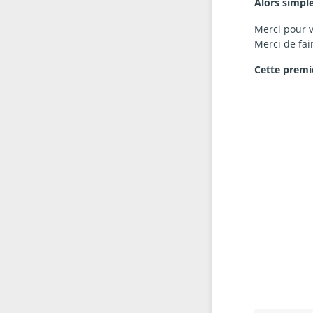
Alors simpl
Merci pour v
Merci de fair
Cette premiè