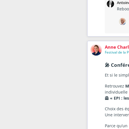
Antoin
Reboos
Anne Charl
Festival de la 
🎤 Confér
Et si le simp
Retrouvez
M
individuelle 
🦺 « EPI : l
Choix des éq
Une interven
Parce qu’un 