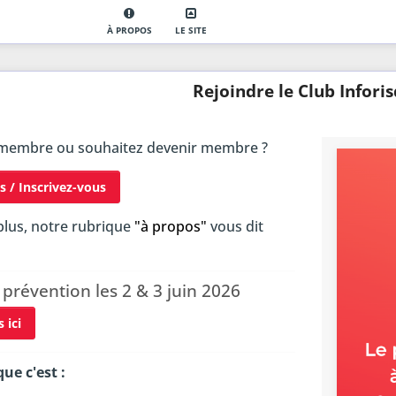
À PROPOS
LE SITE
Rejoindre le Club Infori
 membre ou souhaitez devenir membre ?
 / Inscrivez-vous
plus, notre rubrique
"à propos"
vous dit
a prévention les 2 & 3 juin 2026
 ici
ue c'est :