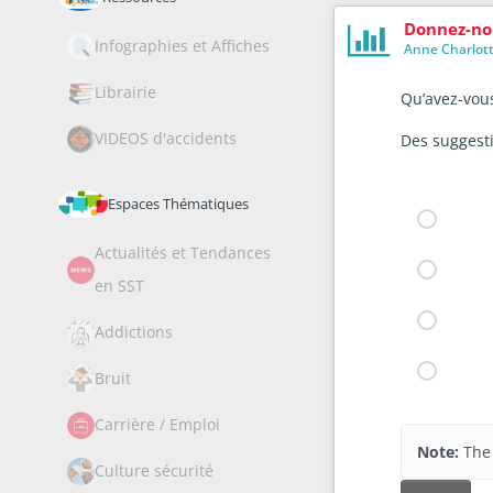
Donnez-nous
Infographies et Affiches
Anne Charlot
Librairie
Qu’avez-vous
VIDEOS d'accidents
Des suggest
Les conféren
Espaces Thématiques
Santé d
Actualités et Tendances
Pourquo
en SST
Obligati
Santé me
Addictions
L'écout
Prévent
Bruit
Une inscript
Carrière / Emploi
Note:
The 
Le Club Info
Culture sécurité
webinaires et