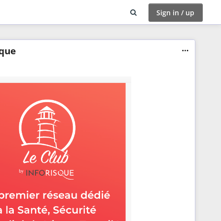
Sign in / up
sque