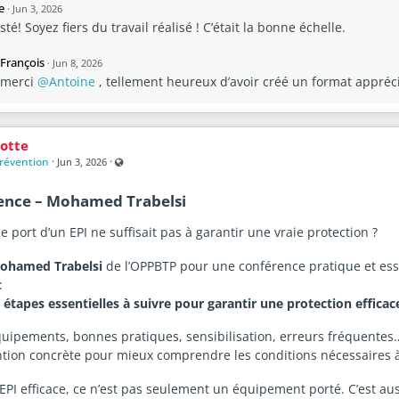
e
·
Jun 3, 2026
té! Soyez fiers du travail réalisé ! C’était la bonne échelle.
François
·
Jun 8, 2026
merci
@Antoine
, tellement heureux d’avoir créé un format appréc
otte
Prévention
·
·
Visible also to unregistered users
Jun 3, 2026
ence – Mohamed Trabelsi
le port d’un EPI ne suffisait pas à garantir une vraie protection ?
ohamed Trabelsi
de l’OPPBTP pour une conférence pratique et ess
:
es étapes essentielles à suivre pour garantir une protection efficac
uipements, bonnes pratiques, sensibilisation, erreurs fréquentes
tion concrète pour mieux comprendre les conditions nécessaires à u
EPI efficace, ce n’est pas seulement un équipement porté. C’est a