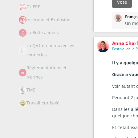
Vote
DUERP
Franço
Incendie et Explosion
Un mo
La Boîte à idées
Anne Charl
La QVT en finir avec les
Festival de la 
conneries
Il y a quelq
Réglementations et
Grâce à vou
Normes
Voir autant 
TMS
Pendant 2 j
Travailleur isolé
Dans les all
quelque cho
Et c’était ex