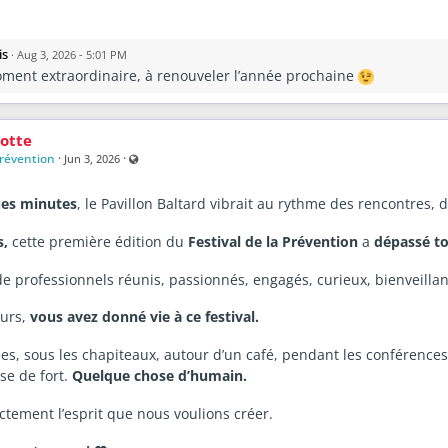
is
·
Aug 3, 2026 - 5:01 PM
ment extraordinaire, à renouveler l’année prochaine
otte
Prévention
·
·
Visible also to unregistered users
Jun 3, 2026
ues minutes
, le Pavillon Baltard vibrait au rythme des rencontres,
s,
cette première édition du
Festival de la Prévention
a
dépassé to
de professionnels réunis, passionnés, engagés, curieux, bienveill
ours,
vous avez donné vie à ce festival.
ées, sous les chapiteaux, autour d’un café, pendant les conférences 
se de fort.
Quelque chose d’humain.
actement l’esprit que nous voulions créer.