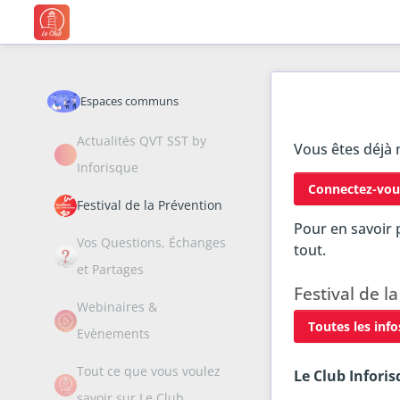
Espaces communs
Actualités QVT SST by
Vous êtes déjà
Inforisque
Connectez-vous
Festival de la Prévention
Pour en savoir 
Vos Questions, Échanges
tout.
et Partages
Festival de l
Webinaires &
Toutes les infos
Evènements
Tout ce que vous voulez
Le Club Inforisq
savoir sur Le Club