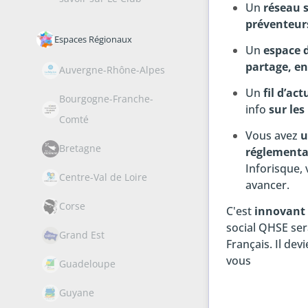
Un
réseau s
préventeur
Espaces Régionaux
Un
espace 
partage, en
Auvergne-Rhône-Alpes
Un
fil d’ac
Bourgogne-Franche-
info
sur les
Comté
Vous avez
u
Bretagne
réglementa
Inforisque,
Centre-Val de Loire
avancer.
Corse
C'est
innovant 
social QHSE ser
Grand Est
Français. Il de
vous
Guadeloupe
Guyane